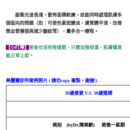
脈衝光波長淺，散佈面積較廣，故能同時處理肌膚多
個面向的問題（如：可使色素斑變淡、膚質變平滑、改善
微血管擴張與減少皺紋等），屬多合一療程。
【小叮嚀】
術後也沒有恢復期，只需加強保濕，肌膚還是
能正常上妝。
美麗爾診所案例照片 ( 請勿copy 複製，謝謝!)
50
歲
婆婆
V.S
30
歲
媳婦
術前
(by
Dr.
陳美齡
)
術後一星期