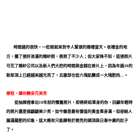
時間過的很快，一眨眼就來到令人緊張的婚禮當天。收禮金的地
方，擺了張好浪漫的婚紗照，羨煞了不少人；但大家殊不知，這張照片
可花了婚紗公司以及新人們大把的時間與金錢在修片上，因為年過30的
新郎頂上已經越來越光亮了，且腹部也從六塊肌變成一大塊肥肉…。
療程‧讓你變身花美男
從抽屜裡拿出10年前的懷舊照片，即將終結單身的你，回顧年輕時
的照片還是個翩翩美少男，如今雖是最有價值的黃金單身漢，但卻給人
腦滿腸肥的印象，這大概有只能歸咎於微禿的頭頂與日漸中廣的肚子
了。