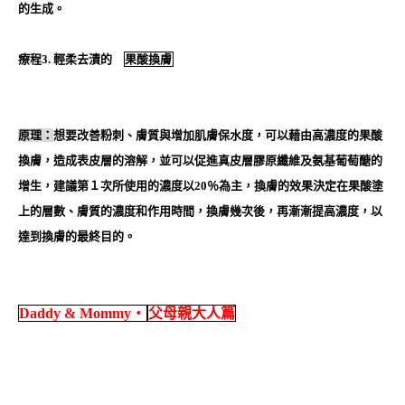
的生成。
療程3. 輕柔去漬的
果酸換膚
原理：
想要改善粉刺、膚質與增加肌膚保水度，可以藉由
高濃度的果酸
換膚，造成表皮層的溶解，並可以促進真皮層膠原纖維及氨基葡萄醣的
增生，建議第１次所使用的濃度以20％為主，換膚的效果決定在果酸塗
上的層數、膚質的濃度和作用時間，換膚幾次後，再漸漸提高濃度，以
達到換膚的最終目的。
Daddy & Mommy‧
父母親大人篇