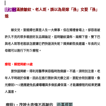
狀況：
滿臉皺紋、老人斑，誤以為是嫁「孫」女娶「孫」
媳
嫁女兒，娶媳婦也算是人生一大樂事，但在婚禮會場上，卻容易被
許久不見的眾多親朋好友品頭論足，這時皺紋滿佈、兩頰下垂、雙下巴
與老人斑等老態該怎麼讓它們快速消失呢？陳美齡院長建議，年長的父
母親可以進行下列５療程。
療程‧瞬間降齡10歲
要快速降齡，得利用醫學美容臨時抱佛腳。不過，須特別注意，老
年人平時疏於保養，因此在進行微針與光療之前，要配合特別護理，像
光療前1～2週應避免肌膚曝曬與多做肌膚保濕，才能讓療程的結果更讓
人滿意。
療程1‧茂誇大表情不再皺的
肉毒桿菌