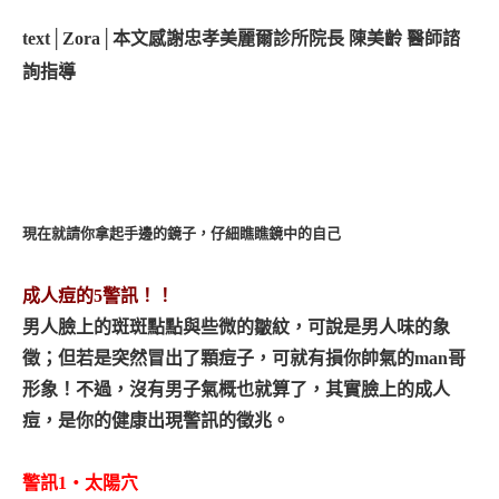
text│Zora│
本文感謝忠孝美麗爾診所院長 陳美齡 醫師諮
詢指導
現在就請你拿起手邊的鏡子，仔細瞧瞧鏡中的自己
成人痘的5警訊！！
男人臉上的斑斑點點與些微的皺紋，可說是男人味的象
徵；但若是突然冒出了顆痘子，可就有損你帥氣的man哥
形象！不過，沒有男子氣概也就算了，其實臉上的成人
痘，是你的健康出現警訊的徵兆。
警訊1‧太陽穴