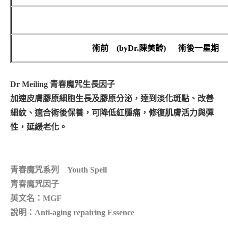
術前
(by
Dr.
陳美齡
)
術後一星期
Dr Meiling 青春魔咒生長因子
加速皮膚膠原細胞生長及膠原分泌，達到淡化斑點、改善
細紋、適合術後保養，可降低紅腫痛，修復肌膚活力與彈
性，延緩老化。
青春魔咒系列 Youth Spell
青春魔咒因子
英文名：MGF
說明：Anti-aging repairing Essence