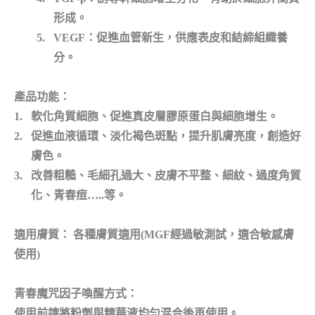
形成。
5.
VEGF：促進血管新生，供應表皮和結締組織養
分。
產品功能：
1.
軟化角質細胞、促進真皮層膠原蛋白與細胞增生。
2.
促進血液循環、淡化褐色斑點，提升肌膚亮度，創造好
膚色。
3.
改善粗糙、毛細孔過大、皮膚不平整、細紋、過度角質
化、青春痘…..等。
適用膚質：
各種膚質適用(MGF經過敏測試，適合敏感膚
使用)
青春魔咒因子喚醒方式：
使用前請將粉劑與精華液均勻混合後再使用。