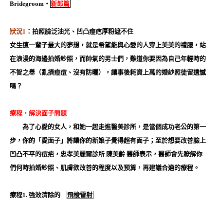
Bridegroom‧
新郎篇
狀況
1
：
拍照臉泛油光、凹凸痘疤厚粉遮不住
女生這一輩子最大的夢想，就是希望能與心愛的人穿上美美的禮服，站
在浪漫的海邊拍婚紗照，而帥氣的男士們，難道你要因為自己年輕時的
不智之舉（亂擠痘痘、沒有防曬），讓事後耗資上萬的婚紗照徒留遺憾
嗎？
療程
‧
解決面子問題
為了心愛的女人，和她一起走進醫美診所，是當個成功老公的第一
步，你的「愛面子」將讓你的新娘子覺得超有面子；至於想要改善臉上
凹凸不平的痘疤，忠孝美麗爾診所 陳美齡 醫師表示，醫師會先瞭解你
們何時拍婚紗照、肌膚欲改善的程度以及預算，再建議合適的療程。
療程1. 強效清除的
飛梭雷射