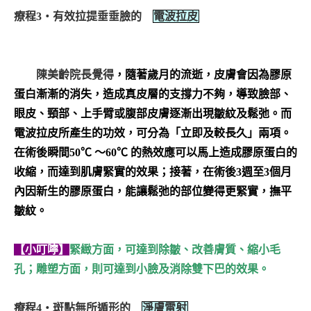
療程3‧有效拉提垂垂臉的
電波拉皮
陳美齡院長覺得
，隨著歲月的流逝，皮膚會因為膠原
蛋白漸漸的消失，造成真皮層的支撐力不夠，導致臉部、
眼皮、頸部、上手臂或腹部皮膚逐漸出現皺紋及鬆弛。而
電波拉皮所產生的功效，可分為「立即及較長久」兩項。
在術後瞬間50℃ ～60℃ 的熱效應可以馬上造成膠原蛋白的
收縮，而達到肌膚緊實的效果；接著，在術後3週至3個月
內因新生的膠原蛋白，能讓鬆弛的部位變得更緊實，撫平
皺紋。
【小叮嚀】
緊緻方面，可達到除皺、改善膚質、縮小毛
孔；雕塑方面，則可達到小臉及消除雙下巴的效果。
療程4‧斑點無所遁形的
淨膚雷射