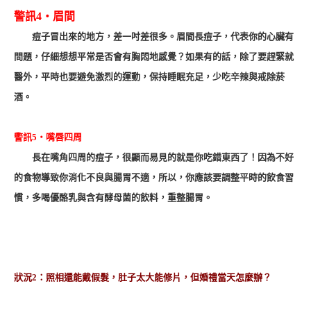
警訊4‧眉間
痘子冒出來的地方，差一吋差很多。眉間長痘子，代表你的心臟有
問題，仔細想想平常是否會有胸悶地感覺？如果有的話，除了要趕緊就
醫外，平時也要避免激烈的運動，保持睡眠充足，少吃辛辣與戒除菸
酒。
警訊5‧嘴唇四周
長在嘴角四周的痘子，很顯而易見的就是你吃錯東西了！因為不好
的食物導致你消化不良與腸胃不適，所以，你應該要調整平時的飲食習
慣，多喝優酪乳與含有酵母菌的飲料，重整腸胃。
狀況
2：
照相還能戴假髮，肚子太大能修片，但婚禮當天怎麼辦？