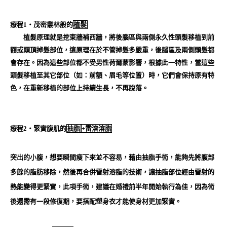
療程1‧茂密叢林般的
植髮
植髮原理就是挖東牆補西牆，將後腦區與兩側永久性頭髮移植到前
額或頭頂掉髮部位，這原理在於不管掉髮多嚴重，後腦區及兩側頭髮都
會存在。因為這些部位都不受男性荷爾蒙影響，根據此一特性，當這些
頭髮移植至其它部位（如：前額、眉毛等位置）時，它們會保持原有特
色，在重新移植的部位上持續生長，不再脫落。
療程2‧緊實腹肌的
抽脂
+雷溶溶脂
突出的小腹，想要瞬間瘦下來並不容易，藉由抽脂手術，能夠先將腹部
多餘的脂肪移除，然後再合併雷射溶脂的技術，讓抽脂部位經由雷射的
熱能變得更緊實，此項手術，建議在婚禮前半年開始執行為佳，因為術
後還需有一段修復期，要搭配塑身衣才能使身材更加緊實。