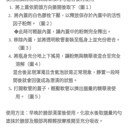
1. 將上蓋依箭頭方向撕開後取下（圖１）
2. 將內蓋的白色膠栓下壓，以釋放保存於內蓋中的活性
因子粉劑。（圖２）
◆此時可輕敲內蓋，讓內蓋中的粉劑完全釋出。
3.
移除內蓋，並將透明軟管套裝至瓶身上並充份密合。
（圖３）
4.
將瓶身充分地上下搖晃，讓粉劑與精華液混合至完全
溶解（圖４）
混合後呈現渾濁且含氣泡狀是正常現象，靜置一段時
間後就會回復成為澄清的狀態。
5.
打開軟管的蓋子，輕壓軟管以擠出適量的精華液使
用。（圖５）
使用方法：
早晚於臉部清潔後使用，化妝水後取適量均勻
塗抹於臉部及頸部再輕輕按摩推開至充分吸收。