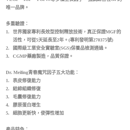
唯一品牌。
多重驗證：
1.
世界獨家專利長效型控制釋放技術，真正保證MGF的
活性，可從5天延長至2年。(專利發明第270375號)
2.
國際級工業安全實驗室(SGS)保養品檢測通過。
3.
CGMP藥廠製造，品質保證。
Dr. Meiling
青春魔咒因子五大功能：
1.
表皮修復能力
2.
結締組織修復
3.
毛囊修復能力
4.
膠原蛋白增生
5.
細胞更新快，使彈性增加
產品特色：