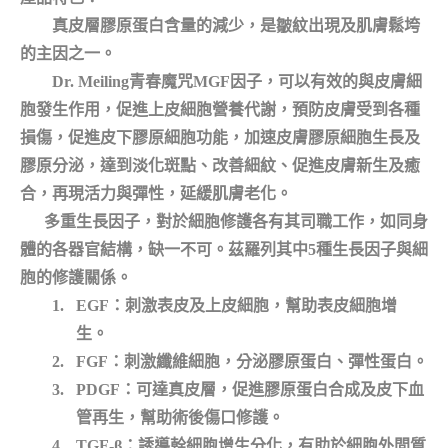
真皮層膠原蛋白含量的減少，是皺紋出現及肌膚鬆垮
的主因之一。
Dr. Meiling
青春魔咒MGF因子，可以有效的與皮膚細
胞發生作用，促進上皮細胞營養代謝，預防皮膚受到各種
損傷，促進皮下膠原細胞功能，加速皮膚膠原細胞生長及
膠原分泌，達到淡化斑點、改善細紋、促進皮膚新生及癒
合，再現活力與彈性，延緩肌膚老化。
多重生長因子，對於細胞修護各有其司職工作，如同身
體的各器官結構，缺一不可。茲羅列其中5種生長因子與細
胞的修護關係。
1.
EGF：刺激表皮及上皮細胞，幫助表皮細胞增
生。
2.
FGF：刺激纖維細胞，分泌膠原蛋白、彈性蛋白。
3.
PDGF：可達真皮層，促進膠原蛋白合成及皮下血
管再生，幫助術後傷口修護。
4.
TGF-β：誘導幹細胞增生分化，有助於細胞外間質