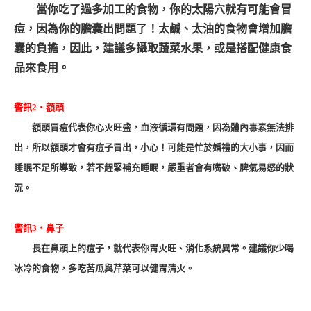
當你吃了過多加工的食物，你的太陽穴就有可能會冒
痘，因為你的膽囊出問題了！太鹹、太油的食物會增加膽
囊的負擔，因此，建議多攝取蔬菜水果，或是搭配健康食
品來食用。
警訊2‧額頭
額頭冒痘代表你心火旺盛，血液循環有問題，因為體內毒素無法排
出，所以額頭才會有痘子冒出，小心！可能是忙於婚禮的大小事，因而
睡眠不足所導致，若不趕緊補充睡眠，嚴重者會有嘴破、脾氣易怒的狀
況。
警訊3‧鼻子
長在鼻頭上的痘子，就代表你胃火旺、消化系統異常。建議你少喝
冰冷的食物，多吃苦瓜與芹菜可以健胃清火。