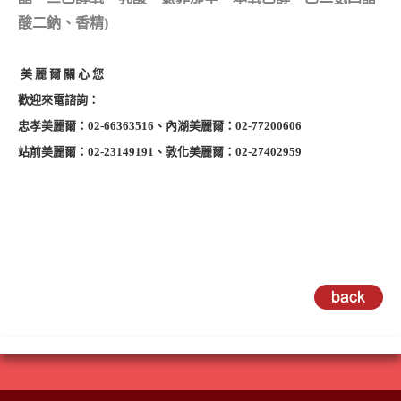
酸二鈉、香精)
美 麗 爾 關 心 您
歡迎來電諮詢：
忠孝美麗爾：02-66363516、內湖美麗爾：02-77200606
站前美麗爾：02-23149191、敦化美麗爾：02-27402959