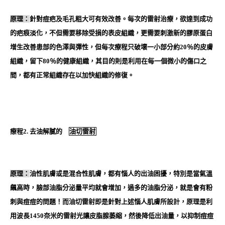
原理：
針對
痘疤及毛孔粗大可有效改善。每次的雷射治療，欲達到成功
的疤痕淡化，不但需要移除受損的表皮組織，更需要刺激新的膠原蛋白
增生改善患部的色澤與彈性，但每次療程只破壞一小部分約20％的皮膚
組織，留下80％的健康組織，其目的則是利用在每一個微小的傷口之
間，都有正常組織存在以加快組織的修復。
療程2. 去油解膩的
油切雷射
原理：
油性肌膚
或是
混合性肌膚
，
都有惱人的出油困擾
，特別是當氣溫
飆高時
，臉部油脂分泌量平均就會增加
，過多的
油脂分泌，就是會有粉
刺與痘痘的問題！而油切雷射即是針對上述惱人肌膚所設計，原理是利
用波長1450奈米的雷射光讓皮脂腺萎縮，然後降低出油量，以抑制痘痘