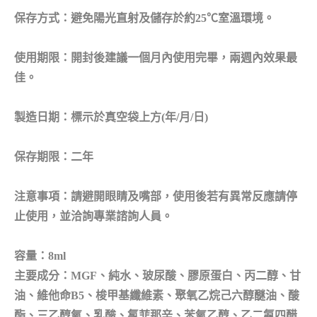
保存方式：避免陽光直射及儲存於約25℃
室溫環境。
使用期限：
開封後建議一個月內使用完畢，兩週內效果最
佳。
製造日期：標示於真空袋上方(
年/
月/
日)
保存期限：
二年
注意事項：
請避開眼睛及嘴部，使用後若有異常反應請停
止使用，並洽詢專業諮詢人員。
容量：
8ml
主要成分：
MGF、純水、玻尿酸、膠原蛋白、丙二醇、甘
油、維他命B5、梭甲基纖維素、聚氧乙烷己六醇醚油、酸
酯、三乙醇氧、乳酸、氯菲那辛、苯氧乙醇、乙二氨四醋