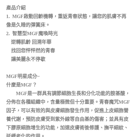
產品介紹
1. MGF啟動回齡機轉，重返青春狀態，讓您的肌膚不再
像是久睡的彈簧床。
2. 智慧型MGF魔喚時光
逆轉肌齡 回溯年華
找回您怦怦然的青春
讓美麗永不停歇
MGF
明星成分~
什麼是MGF
？
MGF是一群具有調節細胞生長和分化功能的胺基酸，
分佈在各種組織中，含量極微但十分重要。青春魔咒MGF
因子，可以有效的與皮膚細胞發生作用，促進上皮細胞營
養代謝，預防皮膚受到紫外線等自由基的傷害；並具有皮
下膠原細胞增生的功能，加速皮膚術後修護、撫平細紋、
延緩老化的作用。