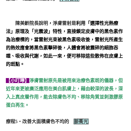
陳美齡院長說明
，
淨膚雷射是
利用「選擇性光熱療
法」原理及「光震波」特性，直接鎖定皮膚中的黑色素作
為治療標的，當雷射光束被黑色素吸收後，雷射光所產生
的熱效應會將黑色素擊碎後，人體會將被震碎的細胞吞
噬、吸收與代謝，如此一來，便可移除這些散佈在皮膚上
的斑點。
【小叮嚀】
淨膚雷射原先是被用來治療色素斑的儀器，但
近年來更被廣泛應用在美白肌膚上，藉由較深的波長，深
入上真皮層作用，能去除膚色不均、移除角質並刺激膠原
蛋白再生。
療程5‧改善大面積膚色不均的
脈衝光