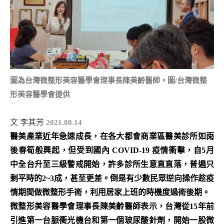
圖為台灣微整形美容醫學會理事長陳美齡醫師。圖/台灣微整
形美容醫學會提供
文 李其芳
2021.08.14
醫美產業近年急速成長，在各大都會商業區醫美診所如雨
後春筍般興起，但受到國內 COVID-19 疫情衝擊，自5月
中全台升至三級警戒開始，許多診所生意直直落，普遍只
剩平時的2~3成，甚至更差。倒是有少數民眾逆向操作趁疫
情期間做微整形手術，利用居家上班的時機度過術後期。
微整形美容醫學會理事長陳美齡醫師表示，台灣從15年前
引進第一台脈衝光機台和第一個玻尿酸針劑，開始一股微