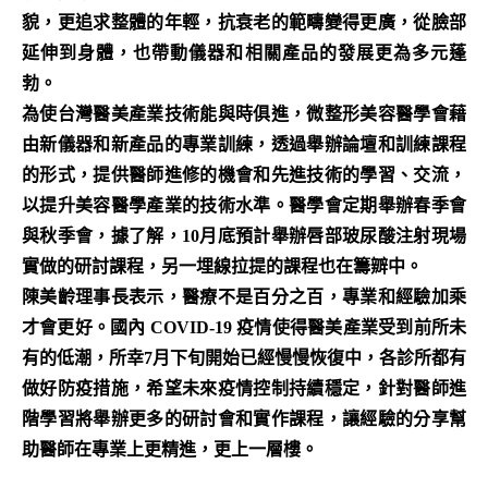
貌，更追求整體的年輕，抗衰老的範疇變得更廣，從臉部
延伸到身體，也帶動儀器和相關產品的發展更為多元蓬
勃。
為使台灣醫美產業技術能與時俱進，微整形美容醫學會藉
由新儀器和新產品的專業訓練，透過舉辦論壇和訓練課程
的形式，提供醫師進修的機會和先進技術的學習、交流，
以提升美容醫學產業的技術水準。醫學會定期舉辦春季會
與秋季會，據了解，10月底預計舉辦唇部玻尿酸注射現場
實做的研討課程，另一埋線拉提的課程也在籌辧中。
陳美齡理事長表示，醫療不是百分之百，專業和經驗加乘
才會更好。國內 COVID-19 疫情使得醫美產業受到前所未
有的低潮，所幸7月下旬開始已經慢慢恢復中，各診所都有
做好防疫措施，希望未來疫情控制持續穩定，針對醫師進
階學習將舉辦更多的研討會和實作課程，讓經驗的分享幫
助醫師在專業上更精進，更上一層樓。