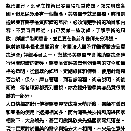
整形風潮，到現在技術已發展得相當成熟，領先周邊各
國。但是民眾要有一個觀念，美容醫學就是醫療，應慎選
通過美容醫學品質認證的診所，必須清楚手術的項目和內
容，不要盲目跟從，自己要做一些功課，了解手術的風
險，詳讀手術同意書，並且要在術前和醫師充分溝通。
陳美齡理事長也是醫策會 (財團法人醫院評鑑暨醫療品質
策進會) 評鑑委員之一，微整形美容醫學會協助醫策會進
行相關認證的輔導。醫美品質評鑑聚焦消費者的安全和價
格的透明，從儀器的認證、定期維修和保養，使用針劑是
否合規，保存、庫存管理，到看診流程、術前說明、術後
衛教…等各環節都受到重視，亦為提升醫學美容品質很關
鍵的一部分。
人口結構高齡化使得醫美產業成為大勢所趨，醫師在儀器
和藥品的使用上選擇相當多。而台灣醫美技術和周邊國家
相較下，大為領先，甚至可說與歐美先進國家毫無落差。
現今民眾對於醫美的需求與過去大不相同，不只是在意外