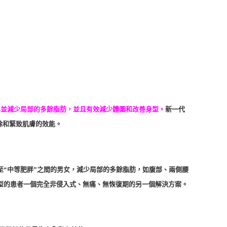
準並減少局部的多餘脂肪，並且有效減少體圍和改善身型。
新一代
除和緊致肌膚的效能。
標準”至“中等肥胖”之間的男女，減少局部的多餘脂肪，如腹部、兩側腰
型的患者一個完全非侵入式、無痛、無恢復期的另一個解決方案。