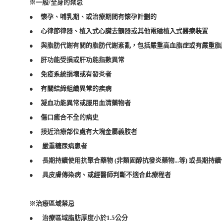
※一般/全身的禁忌
● 懷孕、哺乳期、或治療期間有懷孕計劃的
● 心律節律器、植入式心臟去顫器或其他電磁植入式醫療裝置
● 與脂肪代謝有關的脂肪代謝紊亂，包括嚴重高血脂症或有嚴重脂
● 肝功能受損或肝功能指數異常
● 免疫系統損壞或有發炎者
● 有關結締組織異常的疾病
● 凝血功能異常或服用血清藥物者
● 傷口癒合不全的病史
● 接近治療部位處有大塊金屬義肢者
● 嚴重糖尿病患者
● 長期持續使用抗聚合藥物 (非類固醇抗發炎藥物...等) 或長期
● 具皮膚傳染病、或經醫師判斷不適合此療程者
※治療區域禁忌
● 治療區域脂肪厚度小於1.5公分