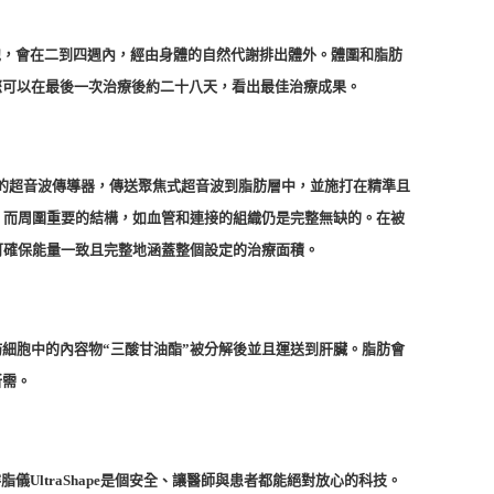
肪細胞，會在二到四週內，經由身體的自然代謝排出體外。體圍和脂肪
您可以在最後一次治療後約二十八天，看出最佳治療成果。
控式的超音波傳導器，傳送聚焦式超音波到脂肪層中，並施打在精準且
。而周圍重要的結構，如血管和連接的組織仍是完整無缺的。在被
可確保能量一致且完整地涵蓋整個設定的治療面積。
細胞中的內容物“三酸甘油酯”被分解後並且運送到肝臟。脂肪會
所需。
UltraShape是個安全、讓醫師與患者都能絕對放心的科技。