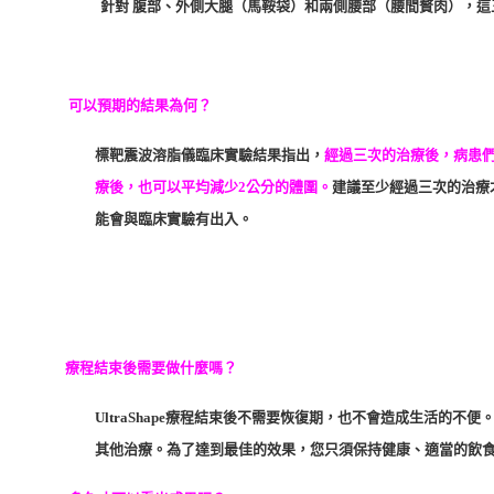
針對 腹部、外側大腿（馬鞍袋）和兩側腰部（腰間贅肉），
可以預期的結果為何？
標靶震波溶脂儀臨床實驗結果指出，
經過三次的治療後，病患們
療後，也可以平均減少2公分的體圍。
建議至少經過三次的治療
能會與臨床實驗有出入。
療程結束後需要做什麼嗎？
UltraShape療程結束後不需要恢復期，也不會造成生活的
其他治療。為了達到最佳的效果，您只須保持健康、適當的飲