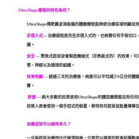
UltraShape療程的特色為何？
UltraShape標靶震波溶脂儀的體雕療程能夠使治療區域明顯
非侵入式
— 治療過程是完全非侵入式的，也無需任何手術切口
圍。
安全
— 聚焦式超音波會製造機械式（非熱能式的）的效果，可
管、神經以及連接的組織。
效果明顯
— 經過三次的治療後，病患可以平均減少4公分的體
實。
舒適
— 絕大多數的民眾使用UltraShape的體型雕塑都沒
技術人員會使用一個手控式的裝置，將特有的超音波能量傳導
治療成效可以維持多久？
一旦脂肪從治療部位代謝清除後，只要您以適當的飲食和運動