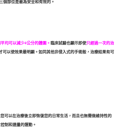
這三個部位是最為安全和有效的。
平均可以減少4公分的體圍。
臨床試驗也顯示即使
只經過一次的治
才可以使效果最明顯。如同其他非侵入式的手術般，治療結果有可
不便。您可以在治療後立即恢復您的日常生活，而且也無需做維持性的
食控制和適量的運動。