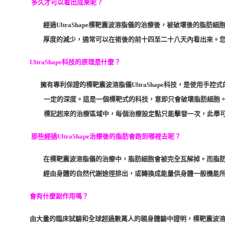
多久才可以看出成果呢？
經過UltraShape標靶震波溶脂儀的治療後，被破壞後的脂
厚度的減少，通常可以在術後的前十四至二十八天內看出來。
UltraShape科技的原理是什麼？
擁有專利保證的標靶震波溶脂儀UltraShape科技，是使用手
一定的深度。這是一個標靶式的科技，意即只會破壞脂肪細胞
標記起來的治療區域中，每個治療設定點只能擊發一次，此舉
那些經過UltraShape治療後的脂肪會跑到哪裡去呢？
在標靶震波溶脂儀的治療中，脂肪細胞會被完全瓦解掉。而脂肪
經由身體的自然代謝途徑排出，或轉換成能量供身體一般機能
會有什麼副作用嗎？
由大量的臨床試驗和全球超過數萬人的親身體驗中證明，標靶震波溶脂儀