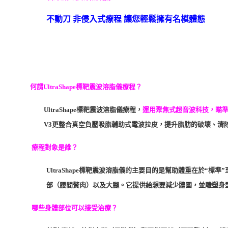
不動刀 非侵入式療程 讓您輕鬆擁有名模體態
何謂UltraShape標靶震波溶脂儀療程？
UltraShape標靶震波溶脂儀療程，
運用聚焦式超音波科技，瞄
V3更整合真空負壓吸脂輔助式電波拉皮，提升脂肪的破壞、清
療程對象是誰？
UltraShape標靶震波溶脂儀的主要目的是幫助體重在於“
部（腰間贅肉）以及大腿。它提供給想要減少體圍，並雕塑身
哪些身體部位可以接受治療？