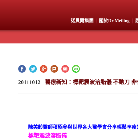
諾貝爾集團
關於Dr.Meiling
20111012
醫療新知：標靶震波溶脂儀 不動刀 
陳美齡醫師積極參與世界各大醫學會分享輕鬆享瘦
標靶震波溶脂儀