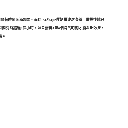
隨著時間漸漸凋零。而UltraShape標靶震波溶脂儀可選擇性地只
間有時超過2個小時，並且需要3至4個月的時間才能看出效果。
果。