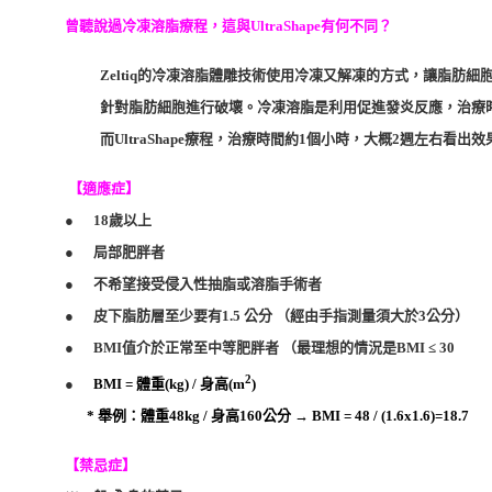
曾聽說過冷凍溶脂療程，這與UltraShape有何不同？
Zeltiq的冷凍溶脂體雕技術使用冷凍又解凍的方式，讓脂肪細胞
針對脂肪細胞進行破壞。冷凍溶脂是利用促進發炎反應，治療時
而UltraShape療程，治療時間約1個小時，大概2週左右看出效
【適應症】
● 18歲以上
● 局部肥胖者
● 不希望接受侵入性抽脂或溶脂手術者
● 皮下脂肪層至少要有1.5 公分 （經由手指測量須大於3公分）
● BMI值介於正常至中等肥胖者 （最理想的情況是BMI ≤ 30
2
●
BMI =
體重(kg) / 身高(m
)
* 舉例：體重48kg / 身高160公分 → BMI = 48 / (1.6x1.6)=18.7
【禁忌症】