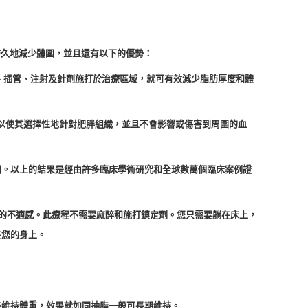
並持久地減少體圍，並且還有以下的優勢：
、插管、注射及針劑施打於治療區域，就可有效減少脂肪厚度和體
以使其選擇性地針對肥胖組織，並且不會影響或傷害到周圍的血
圍。以上的結果是經由許多臨床學術研究和全球數萬個臨床案例證
有任何的不適感。此療程不需要麻醉和施打鎮定劑。您只需要躺在床上，
在您的身上。
來維持體重，效果就如同抽脂一般可長期維持。