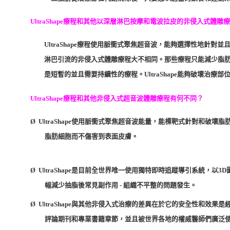
UltraShape療程和其他以深層淋巴按摩和電波拉皮的非侵入式體雕
UltraShape療程使用脈衝式聚焦超音波，能夠選擇性地針
淋巴引流的非侵入式體雕療程大不相同。那些療程只能減少脂
是短暫的並且需要持續性的療程。UltraShape能夠破壞治
UltraShape療程和其他非侵入式超音波體雕療程有何不同？
Ø UltraShape使用脈衝式聚焦超音波能量，能標靶式針對和
脂肪細胞而不傷害到表面皮膚。
Ø UltraShape是目前全世界唯一使用獨特即時追蹤導引系統，
幅減少抽脂後常見副作用 - 組織不平整的問題發生。
Ø UltraShape與其他非侵入式治療的差異在於它的安全性和
評論期刊和專業書籍章節，並且被世界各地的權威醫師們廣泛