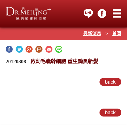
最新消息
>
首頁
20120308
啟動毛囊幹細胞 重生黝黑新髮