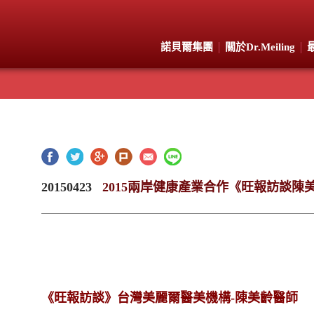
諾貝爾集團
關於Dr.Meiling
20150423
2015兩岸健康產業合作《旺報訪談陳
《
旺報訪談》台灣美麗爾醫美機構-陳美齡醫師