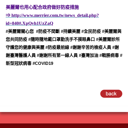
美麗爾也用心配合政府做好防疫措施
⇒ http://www.merrier.com.tw/news_detail.php?
id=840#.XpQvh1UzZaQ
#
美麗爾關心您
#
防疫不間斷
#
持續美麗
#
全民防疫
#
美麗爾與
您共同防疫
#
隨時隨地戴口罩勤洗手不摸眼鼻口
#
美麗爾診所
守護您的健康與美麗
#
防疫最前線
#
謝謝辛苦的檢疫人員
#
謝
謝臺灣醫護人員
#
謝謝所有第一線人員
#
臺灣加油
#
戰勝病毒
#
新型冠狀病毒
#
COVID19