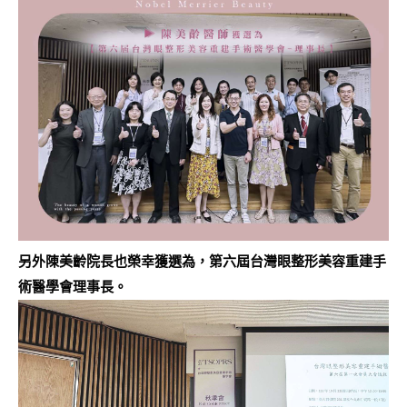
另外陳美齡院長也榮幸獲選為，
第六屆台灣眼整形美容重建手
術醫學會理事長
。